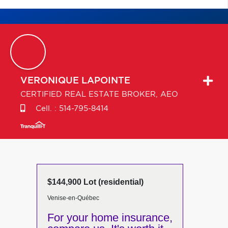
VERONIQUE
LAPOINTE
CERTIFIED REAL ESTATE BROKER, AEO
Cell. :
514-795-8414
$144,900 Lot (residential)
Venise-en-Québec
For your home insurance,